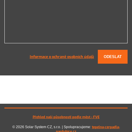
Informace o ochraně osobních údajů
ODESLAT
Přehled naší působnosti podle měst - FVE
tepelna-cerpadla-
© 2026 Solar System CZ, s.r.o. | Spolupracujeme:
pardubice.cz