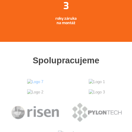
roky záruka
na montáž
Spolupracujeme