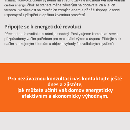
možnost vyrábět vlastní
Instalací fotovoltaického systému na střechu získáte
čistou energii
, čímž se stanete méně závislými na dodavatelích a jejich
tarifech. Nezávislost na tradičních zdrojích energie přináší úspory i osobní
uspokojení z přispění k lepšímu životnímu prostředí.
Připojte se k energetické revoluci
Přechod na fotovoltaiku s námi je snadný. Poskytujeme komplexní servis
přizpůsobený vašim potřebám pro maximální výkon a úsporu. Přidejte se k
našim spokojeným klientům a objevte výhody fotovoltaických systémů.
Pro nezávaznou konzultaci
nás kontaktujte
ještě
dnes a zjistěte,
jak můžete učinit váš domov energeticky
efektivním a ekonomicky výhodným.