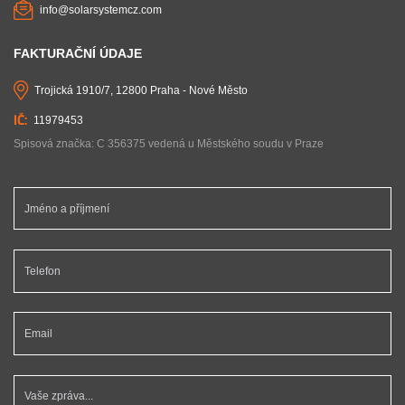
info@solarsystemcz.com
FAKTURAČNÍ ÚDAJE
Trojická 1910/7, 12800 Praha - Nové Město
11979453
Spisová značka: C 356375 vedená u Městského soudu v Praze
Jméno a příjmení *
Telefon *
Email *
Vaše zpráva...