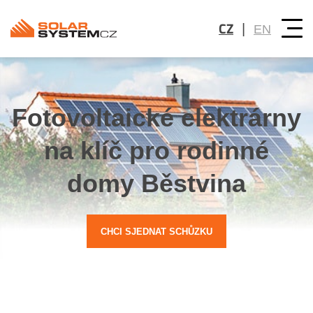
CZ
|
EN
Fotovoltaické elektrárny
na klíč pro rodinné
domy Běstvina
CHCI SJEDNAT SCHŮZKU