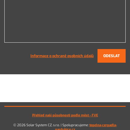
Informace o ochraně osobních údajů
ODESLAT
Přehled naší působnosti podle měst - FVE
© 2026 Solar System CZ, s.r.o. | Spolupracujeme:
tepelna-cerpadla-
pardubice.cz