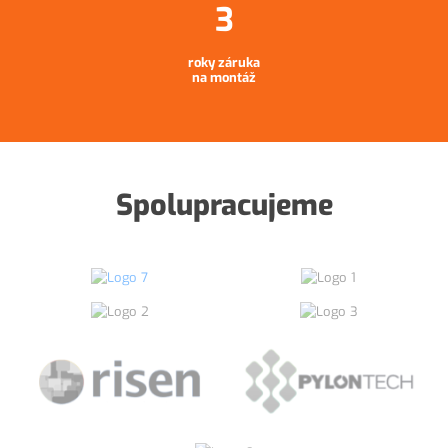
roky záruka
na montáž
Spolupracujeme