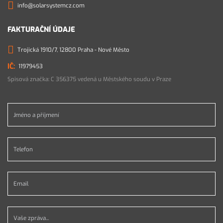
info@solarsystemcz.com
FAKTURAČNÍ ÚDAJE
Trojická 1910/7, 12800 Praha - Nové Město
11979453
Spisová značka: C 356375 vedená u Městského soudu v Praze
Jméno a příjmení *
Telefon *
Email *
Vaše zpráva...