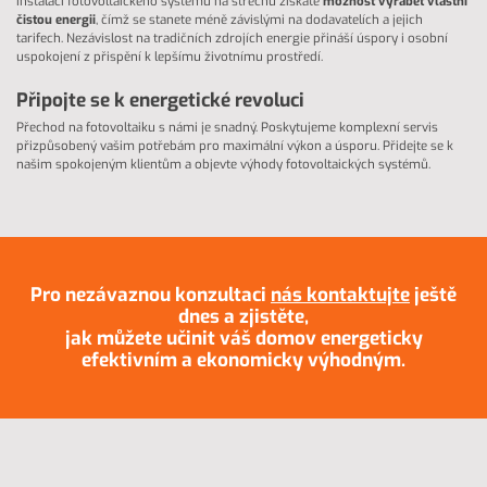
Instalací fotovoltaického systému na střechu získáte
možnost vyrábět vlastní
čistou energii
, čímž se stanete méně závislými na dodavatelích a jejich
tarifech. Nezávislost na tradičních zdrojích energie přináší úspory i osobní
uspokojení z přispění k lepšímu životnímu prostředí.
Připojte se k energetické revoluci
Přechod na fotovoltaiku s námi je snadný. Poskytujeme komplexní servis
přizpůsobený vašim potřebám pro maximální výkon a úsporu. Přidejte se k
našim spokojeným klientům a objevte výhody fotovoltaických systémů.
Pro nezávaznou konzultaci
nás kontaktujte
ještě
dnes a zjistěte,
jak můžete učinit váš domov energeticky
efektivním a ekonomicky výhodným.