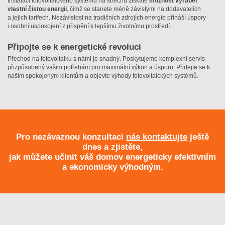
Instalací fotovoltaického systému na střechu získáte
možnost vyrábět
vlastní čistou energii
, čímž se stanete méně závislými na dodavatelích
a jejich tarifech. Nezávislost na tradičních zdrojích energie přináší úspory
i osobní uspokojení z přispění k lepšímu životnímu prostředí.
Připojte se k energetické revoluci
Přechod na fotovoltaiku s námi je snadný. Poskytujeme komplexní servis
přizpůsobený vašim potřebám pro maximální výkon a úsporu. Přidejte se k
našim spokojeným klientům a objevte výhody fotovoltaických systémů.
Pro nezávaznou konzultaci
nás kontaktujte
ještě
dnes a zjistěte,
jak můžete učinit váš domov energeticky efektivním
a ekonomicky výhodným.