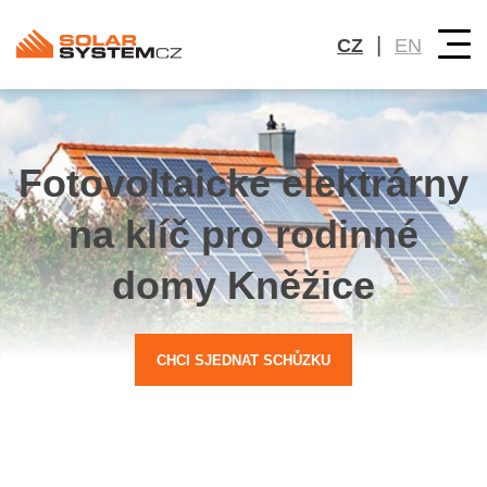
|
CZ
EN
Fotovoltaické elektrárny
na klíč pro rodinné
domy Kněžice
CHCI SJEDNAT SCHŮZKU