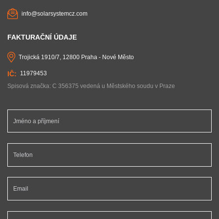
info@solarsystemcz.com
FAKTURAČNÍ ÚDAJE
Trojická 1910/7, 12800 Praha - Nové Město
11979453
Spisová značka: C 356375 vedená u Městského soudu v Praze
Jméno a příjmení *
Telefon *
Email *
Vaše zpráva...