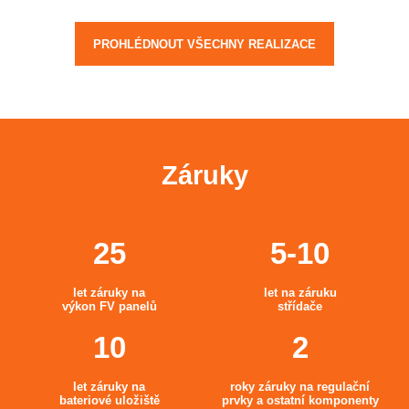
PROHLÉDNOUT VŠECHNY REALIZACE
Záruky
let záruky na
let na záruku
výkon FV panelů
střídače
let záruky na
roky záruky na regulační
bateriové uložiště
prvky a ostatní komponenty