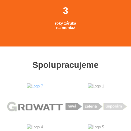
roky záruka
na montáž
Spolupracujeme