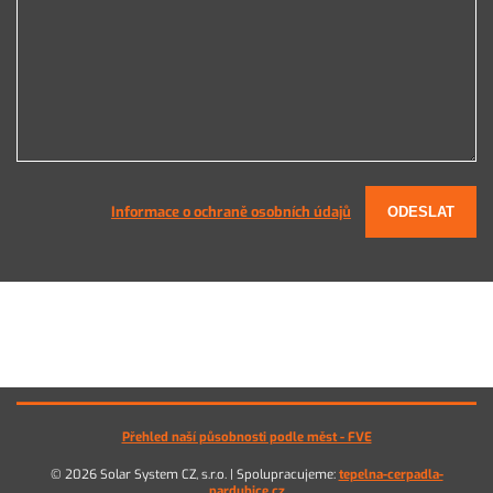
Informace o ochraně osobních údajů
ODESLAT
Přehled naší působnosti podle měst - FVE
© 2026 Solar System CZ, s.r.o. | Spolupracujeme:
tepelna-cerpadla-
pardubice.cz