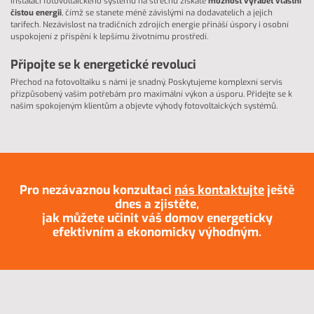
Instalací fotovoltaického systému na střechu získáte
možnost vyrábět vlastní
čistou energii
, čímž se stanete méně závislými na dodavatelích a jejich
tarifech. Nezávislost na tradičních zdrojích energie přináší úspory i osobní
uspokojení z přispění k lepšímu životnímu prostředí.
Připojte se k energetické revoluci
Přechod na fotovoltaiku s námi je snadný. Poskytujeme komplexní servis
přizpůsobený vašim potřebám pro maximální výkon a úsporu. Přidejte se k
našim spokojeným klientům a objevte výhody fotovoltaických systémů.
Pro nezávaznou konzultaci
nás kontaktujte
ještě
dnes a zjistěte,
jak můžete učinit váš domov energeticky
efektivním a ekonomicky výhodným.