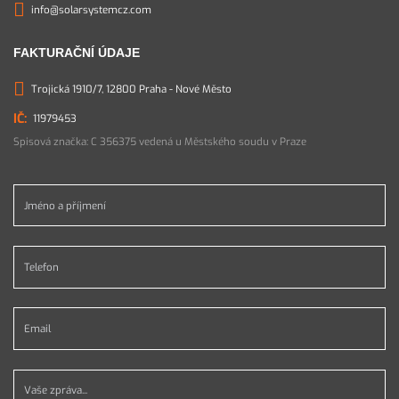
info@solarsystemcz.com
FAKTURAČNÍ ÚDAJE
Trojická 1910/7, 12800 Praha - Nové Město
11979453
Spisová značka: C 356375 vedená u Městského soudu v Praze
Jméno a příjmení *
Telefon *
Email *
Vaše zpráva...