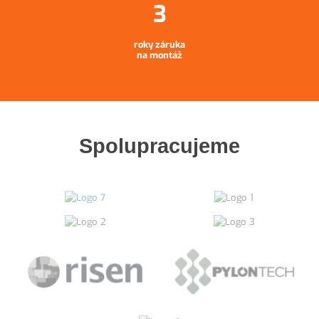
roky záruka
na montáž
Spolupracujeme