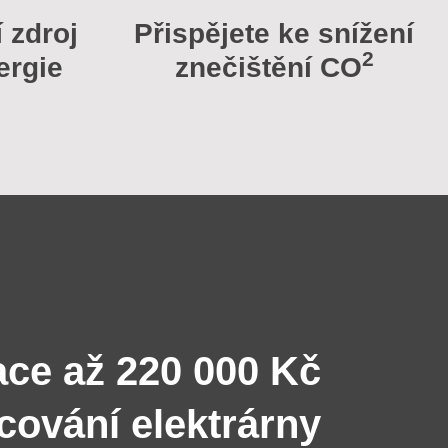
í zdroj
Přispějete ke snížení
2
ergie
znečištění CO
ace až 220 000 Kč
ncování elektrárny