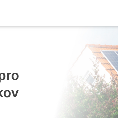
 pro
kov