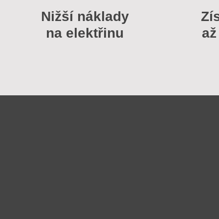
Nižší náklady
Zí
na elektřinu
až