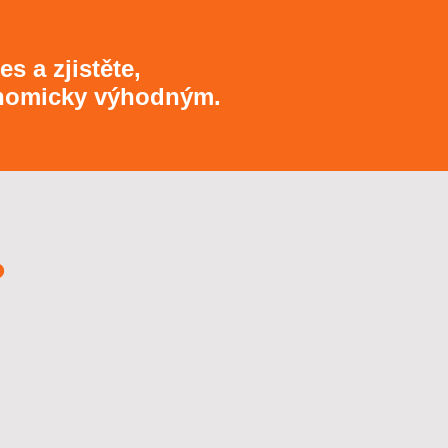
s a zjistěte,
konomicky výhodným.
?