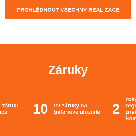
PROHLÉDNOUT VŠECHNY REALIZACE
Záruky
rok
a záruku
let záruky na
reg
ače
bateriové uložiště
prv
kom