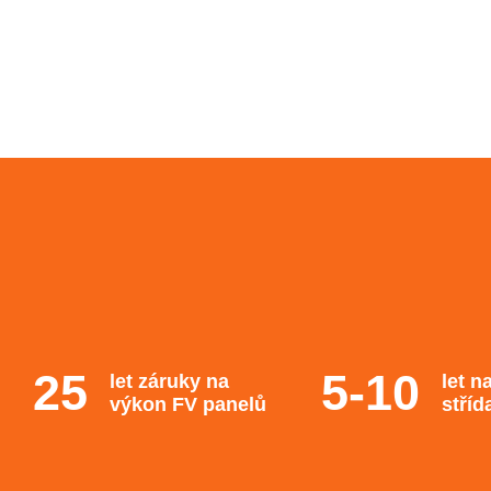
let záruky na
let n
výkon FV panelů
stříd