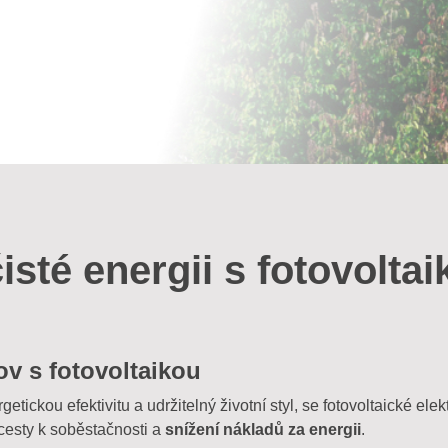
isté energii s fotovolta
v s fotovoltaikou
etickou efektivitu a udržitelný životní styl, se fotovoltaické ele
 cesty k soběstačnosti a
snížení nákladů za energii
.