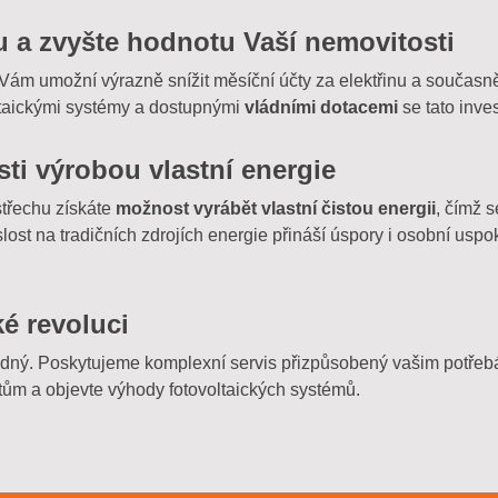
ou a zvyšte hodnotu Vaší nemovitosti
Vám umožní výrazně snížit měsíční účty za elektřinu a současně
ltaickými systémy a dostupnými
vládními dotacemi
se tato inves
ti výrobou vlastní energie
střechu získáte
možnost vyrábět vlastní čistou energii
, čímž 
slost na tradičních zdrojích energie přináší úspory i osobní uspo
ké revoluci
nadný. Poskytujeme komplexní servis přizpůsobený vašim potře
tům a objevte výhody fotovoltaických systémů.