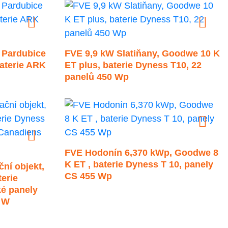
a Pardubice
FVE 9,9 kW Slatiňany, Goodwe 10 K
baterie ARK
ET plus, baterie Dyness T10, 22
panelů 450 Wp
FVE Hodonín 6,370 kWp, Goodwe 8
K ET , baterie Dyness T 10, panely
ní objekt,
CS 455 Wp
erie
ké panely
 W