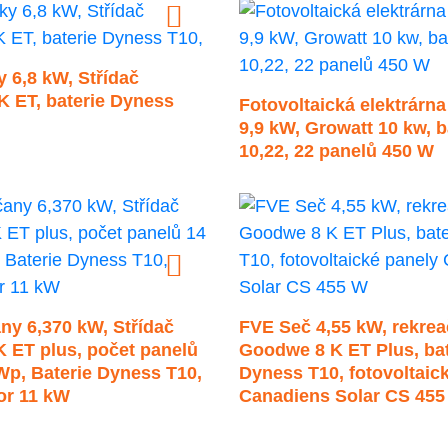
 6,8 kW, Střídač
 ET, baterie Dyness
Fotovoltaická elektrárn
9,9 kW, Growatt 10 kw, 
10,22, 22 panelů 450 W
ny 6,370 kW, Střídač
FVE Seč 4,55 kW, rekreač
 ET plus, počet panelů
Goodwe 8 K ET Plus, bat
Wp, Baterie Dyness T10,
Dyness T10, fotovoltaic
or 11 kW
Canadiens Solar CS 455