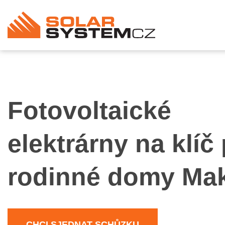
Fotovoltaické
elektrárny na klíč
rodinné domy Ma
CHCI SJEDNAT SCHŮZKU