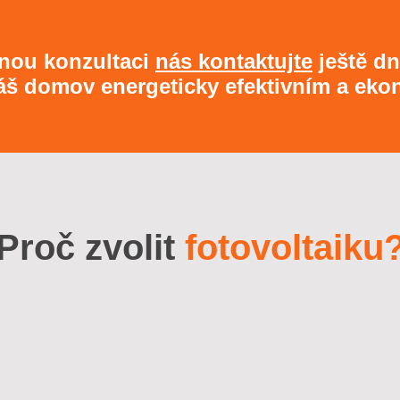
nou konzultaci
nás kontaktujte
ještě dne
váš domov energeticky efektivním a e
Proč zvolit
fotovoltaiku