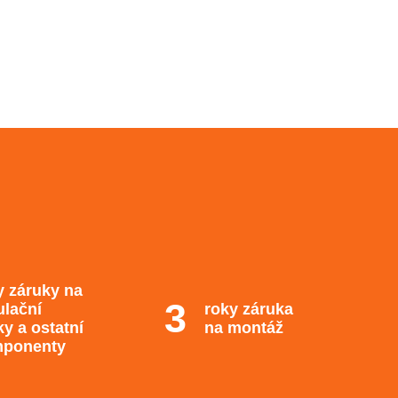
y záruky na
ulační
roky záruka
ky a ostatní
na montáž
ponenty