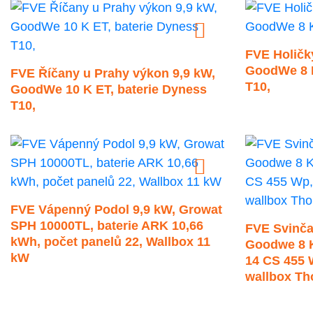
FVE Holičky
GoodWe 8 K
FVE Říčany u Prahy výkon 9,9 kW,
T10,
GoodWe 10 K ET, baterie Dyness
T10,
FVE Vápenný Podol 9,9 kW, Growat
SPH 10000TL, baterie ARK 10,66
FVE Svinča
kWh, počet panelů 22, Wallbox 11
Goodwe 8 K
kW
14 CS 455 
wallbox Th