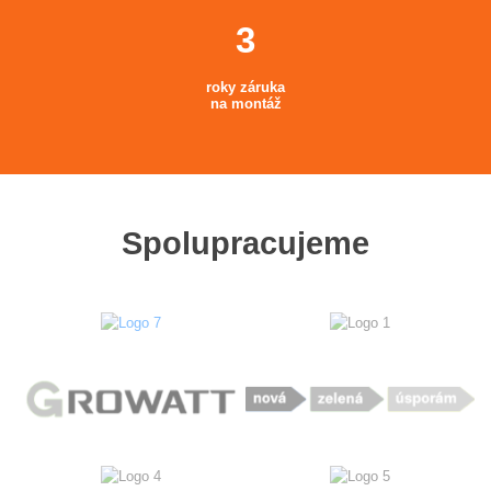
roky záruka
na montáž
Spolupracujeme