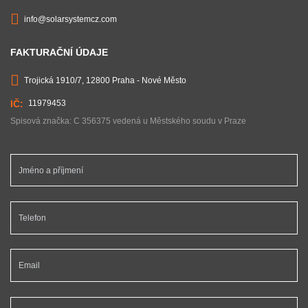
info@solarsystemcz.com
FAKTURAČNÍ ÚDAJE
Trojická 1910/7, 12800 Praha - Nové Město
11979453
Spisová značka: C 356375 vedená u Městského soudu v Praze
Jméno a příjmení *
Telefon *
Email *
Vaše zpráva...