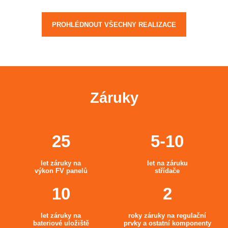
PROHLÉDNOUT VŠECHNY REALIZACE
Záruky
let záruky na
let na záruku
výkon FV panelů
střídače
let záruky na
roky záruky na regulační
bateriové uložiště
prvky a ostatní komponenty