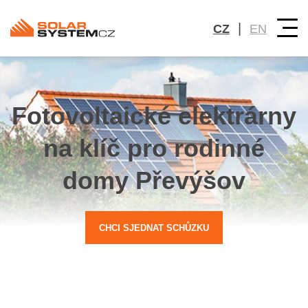
|
CZ
EN
Fotovoltaické elektrárny
na klíč pro rodinné
domy Převýšov
CHCI SJEDNAT SCHŮZKU