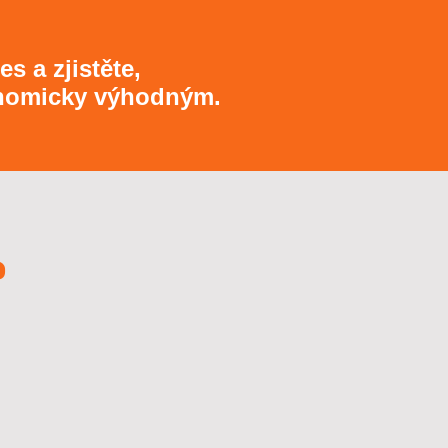
s a zjistěte,
konomicky výhodným.
?