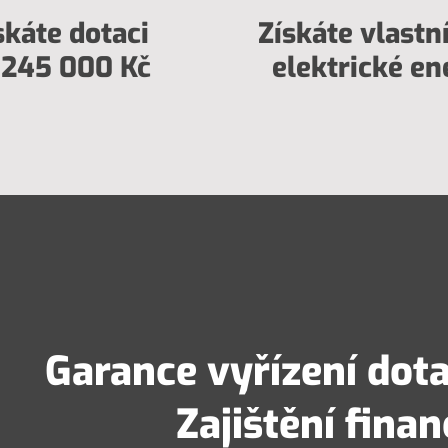
skáte dotaci
Získáte vlastní
 245 000 Kč
elektrické en
Garance vyřízení dot
Zajištění fina