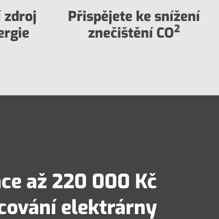
 zdroj
Přispějete ke snížení
2
ergie
znečištění CO
ace až 220 000 Kč
ncování elektrárny