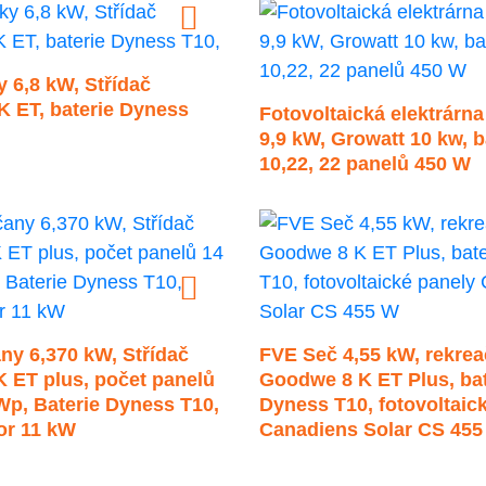
 6,8 kW, Střídač
 ET, baterie Dyness
Fotovoltaická elektrárn
9,9 kW, Growatt 10 kw, 
10,22, 22 panelů 450 W
ny 6,370 kW, Střídač
FVE Seč 4,55 kW, rekreač
 ET plus, počet panelů
Goodwe 8 K ET Plus, bat
Wp, Baterie Dyness T10,
Dyness T10, fotovoltaic
or 11 kW
Canadiens Solar CS 455