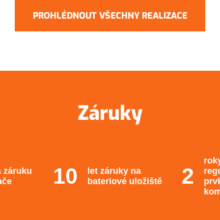
PROHLÉDNOUT VŠECHNY REALIZACE
Záruky
rok
a záruku
let záruky na
reg
ače
bateriové uložiště
prv
kom