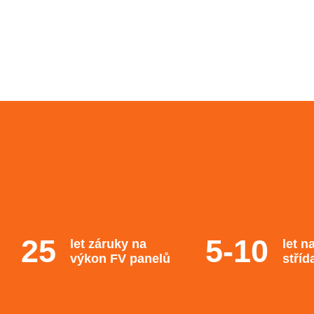
let záruky na
let n
výkon FV panelů
stříd