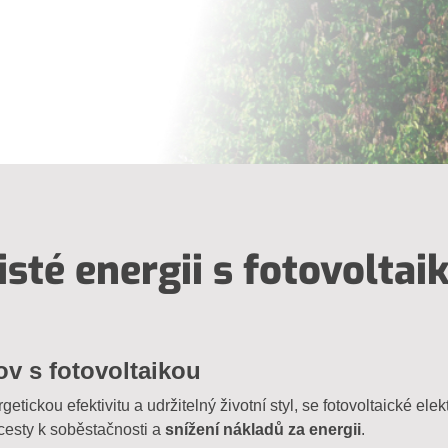
isté energii s fotovoltai
v s fotovoltaikou
etickou efektivitu a udržitelný životní styl, se fotovoltaické ele
 cesty k soběstačnosti a
snížení nákladů za energii
.