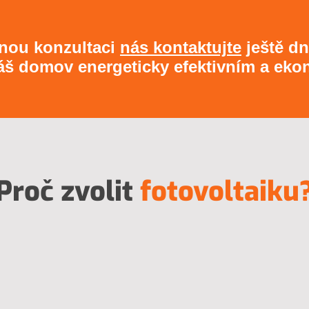
nou konzultaci
nás kontaktujte
ještě dne
váš domov energeticky efektivním a e
Proč zvolit
fotovoltaiku