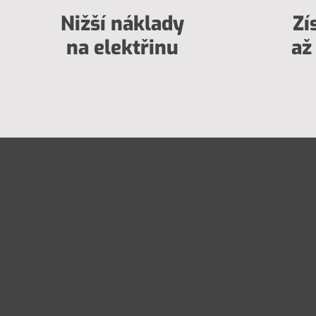
Nižší náklady
Zí
na elektřinu
až