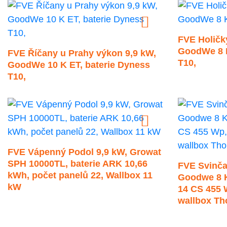
FVE Holičky
GoodWe 8 K
FVE Říčany u Prahy výkon 9,9 kW,
T10,
GoodWe 10 K ET, baterie Dyness
T10,
FVE Vápenný Podol 9,9 kW, Growat
SPH 10000TL, baterie ARK 10,66
FVE Svinča
kWh, počet panelů 22, Wallbox 11
Goodwe 8 K
kW
14 CS 455 
wallbox Th