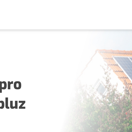
 pro
bluz