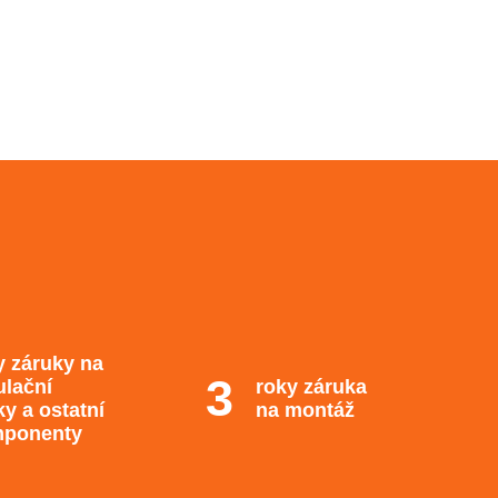
y záruky na
ulační
roky záruka
ky a ostatní
na montáž
ponenty