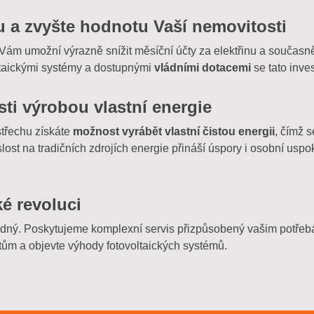
ou a zvyšte hodnotu Vaší nemovitosti
Vám umožní výrazně snížit měsíční účty za elektřinu a současně
ltaickými systémy a dostupnými
vládními dotacemi
se tato inves
ti výrobou vlastní energie
střechu získáte
možnost vyrábět vlastní čistou energii
, čímž 
slost na tradičních zdrojích energie přináší úspory i osobní uspo
ké revoluci
nadný. Poskytujeme komplexní servis přizpůsobený vašim potře
tům a objevte výhody fotovoltaických systémů.