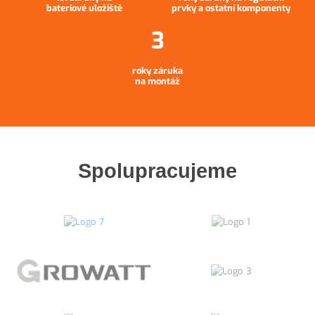
bateriové uložiště
prvky a ostatní komponenty
roky záruka
na montáž
Spolupracujeme