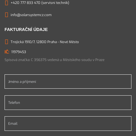
+420 777 833 470 (servisní technik)
info@solarsystemcz.com
FAKTURAČNÍ ÚDAJE
Trojická 1910/7, 12800 Praha - Nové Město
11979453
Spisová značka: C 356375 vedená u Městského soudu v Praze
Jméno a příjmení *
Telefon *
Email *