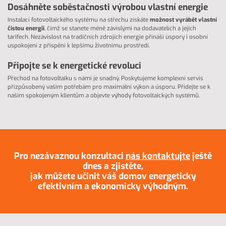
Dosáhněte soběstačnosti výrobou vlastní energie
Instalací fotovoltaického systému na střechu získáte
možnost vyrábět vlastní
čistou energii
, čímž se stanete méně závislými na dodavatelích a jejich
tarifech. Nezávislost na tradičních zdrojích energie přináší úspory i osobní
uspokojení z přispění k lepšímu životnímu prostředí.
Připojte se k energetické revoluci
Přechod na fotovoltaiku s námi je snadný. Poskytujeme komplexní servis
přizpůsobený vašim potřebám pro maximální výkon a úsporu. Přidejte se k
našim spokojeným klientům a objevte výhody fotovoltaických systémů.
Pro nezávaznou konzultaci
nás kontaktujte
ještě
dnes a zjistěte,
jak můžete učinit váš domov energeticky
efektivním a ekonomicky výhodným.