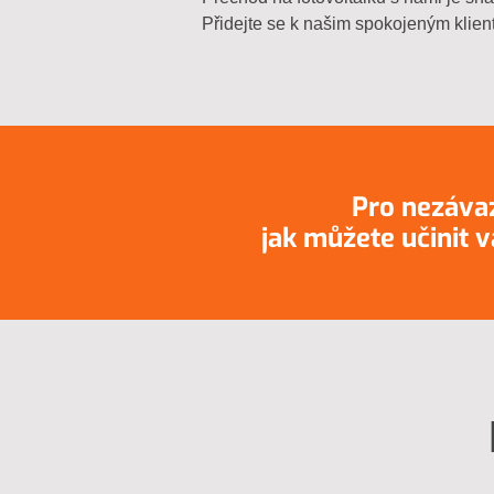
Přidejte se k našim spokojeným klien
Pro nezáva
jak můžete učinit