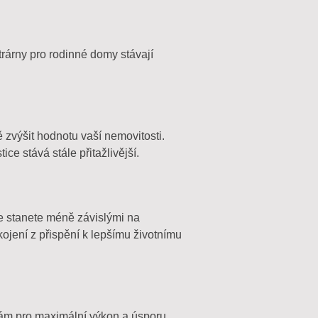
ktrárny pro rodinné domy stávají
 zvýšit hodnotu vaší nemovitosti.
tice stává stále přitažlivější.
se stanete méně závislými na
kojení z přispění k lepšímu životnímu
bám pro maximální výkon a úsporu.