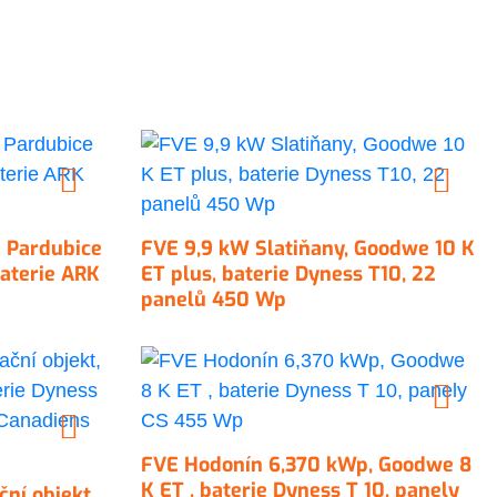
a Pardubice
FVE 9,9 kW Slatiňany, Goodwe 10 K
baterie ARK
ET plus, baterie Dyness T10, 22
panelů 450 Wp
FVE Hodonín 6,370 kWp, Goodwe 8
K ET , baterie Dyness T 10, panely
ní objekt,