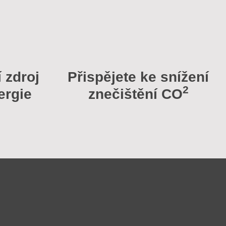
í zdroj
Přispějete ke snížení
2
ergie
znečištění CO