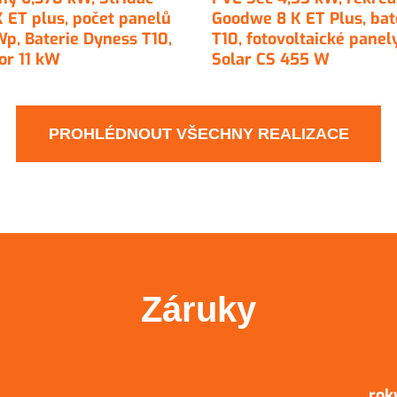
 ET plus, počet panelů
Goodwe 8 K ET Plus, bat
p, Baterie Dyness T10,
T10, fotovoltaické pane
or 11 kW
Solar CS 455 W
PROHLÉDNOUT VŠECHNY REALIZACE
Záruky
rok