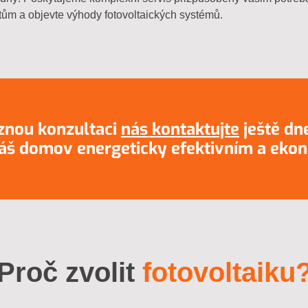
tům a objevte výhody fotovoltaických systémů.
znou konzultaci
nás kontaktujte
ještě dne
 váš domov energeticky efektivním a ek
Proč zvolit
fotovoltaiku