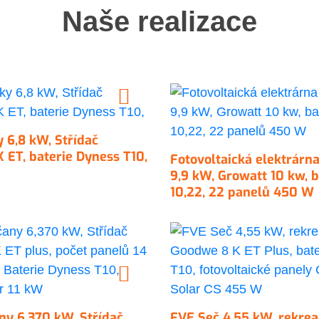
Naše realizace
 6,8 kW, Střídač
 ET, baterie Dyness T10,
Fotovoltaická elektrárn
9,9 kW, Growatt 10 kw, 
10,22, 22 panelů 450 W
ny 6,370 kW, Střídač
FVE Seč 4,55 kW, rekreač