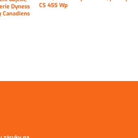
CS 455 Wp
erie Dyness
ly Canadiens
y záruky na