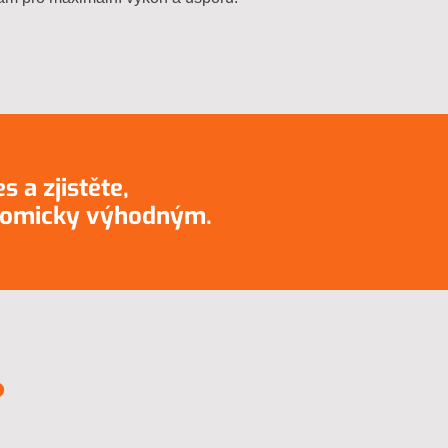
s a zjistěte,
onomicky výhodným.
?