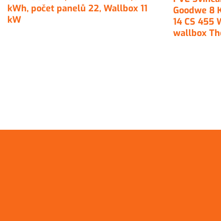
kWh, počet panelů 22, Wallbox 11
Goodwe 8 K
kW
14 CS 455 W
wallbox Th