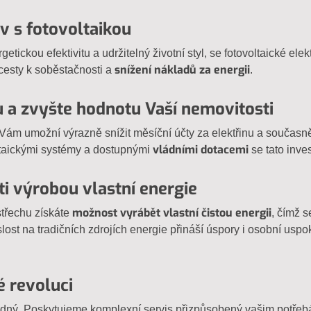
v s fotovoltaikou
etickou efektivitu a udržitelný životní styl, se fotovoltaické ele
snížení nákladů za energii
 cesty k soběstačnosti a
.
u a zvyšte hodnotu Vaší nemovitosti
Vám umožní výrazně snížit měsíční účty za elektřinu a současně
vládními dotacemi
ltaickými systémy a dostupnými
se tato inves
i výrobou vlastní energie
možnost vyrábět vlastní čistou energii
střechu získáte
, čímž 
slost na tradičních zdrojích energie přináší úspory i osobní uspo
é revoluci
nadný. Poskytujeme komplexní servis přizpůsobený vašim potře