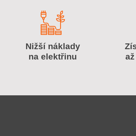
Nižší náklady
Zí
na elektřinu
až