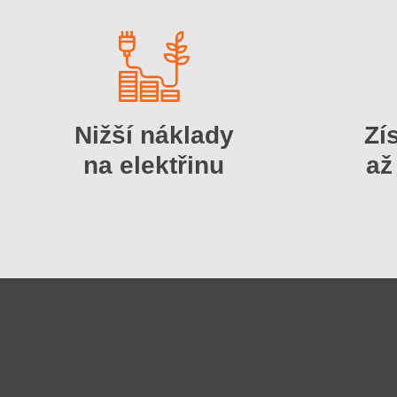
Nižší náklady
Zí
na elektřinu
až