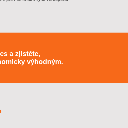
s a zjistěte,
konomicky výhodným.
?