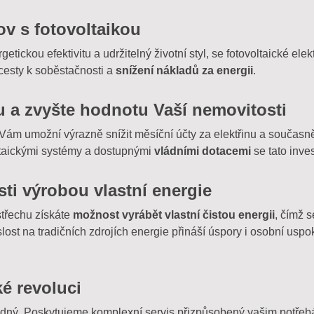
v s fotovoltaikou
etickou efektivitu a udržitelný životní styl, se fotovoltaické ele
 cesty k soběstačnosti a
snížení nákladů za energii
.
ou a zvyšte hodnotu Vaší nemovitosti
Vám umožní výrazně snížit měsíční účty za elektřinu a současně
ltaickými systémy a dostupnými
vládními dotacemi
se tato inves
ti výrobou vlastní energie
střechu získáte
možnost vyrábět vlastní čistou energii
, čímž 
slost na tradičních zdrojích energie přináší úspory i osobní uspo
ké revoluci
nadný. Poskytujeme komplexní servis přizpůsobený vašim potře