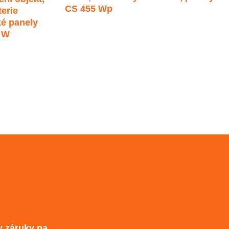
CS 455 Wp
erie
ké panely
 W
y záruky na