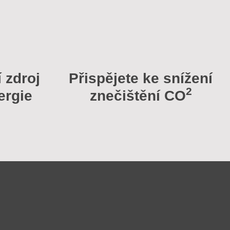
í zdroj
Přispějete ke snížení
2
ergie
znečištění CO