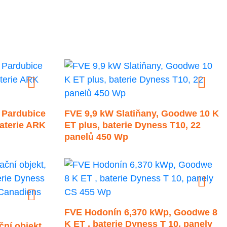
a Pardubice
FVE 9,9 kW Slatiňany, Goodwe 10 K
baterie ARK
ET plus, baterie Dyness T10, 22
panelů 450 Wp
FVE Hodonín 6,370 kWp, Goodwe 8
K ET , baterie Dyness T 10, panely
ní objekt,