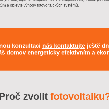
tům a objevte výhody fotovoltaických systémů.
nou konzultaci
nás kontaktujte
ještě dne
váš domov energeticky efektivním a e
Proč zvolit
fotovoltaiku