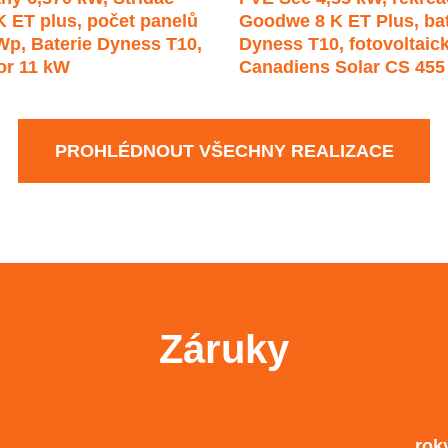
 ET plus, počet panelů
Goodwe 8 K ET Plus, bat
Wp, Baterie Dyness T10,
Dyness T10, fotovoltaic
or 11 kW
Canadiens Solar CS 455
PROHLÉDNOUT VŠECHNY REALIZACE
Záruky
rok