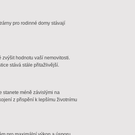
ktrárny pro rodinné domy stávají
 zvýšit hodnotu vaší nemovitosti.
tice stává stále přitažlivější.
se stanete méně závislými na
kojení z přispění k lepšímu životnímu
bám pro maximální výkon a úsporu.