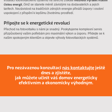
možnost vyrábět vlastní
Instalací fotovoltaického systému na střechu získáte
čistou energii
, čímž se stanete méně závislými na dodavatelích a jejich
tarifech. Nezávislost na tradičních zdrojích energie přináší úspory i osobní
uspokojení z přispění k lepšímu životnímu prostředí.
Připojte se k energetické revoluci
Přechod na fotovoltaiku s námi je snadný. Poskytujeme komplexní servis
přizpůsobený vašim potřebám pro maximální výkon a úsporu. Přidejte se k
našim spokojeným klientům a objevte výhody fotovoltaických systémů.
Pro nezávaznou konzultaci
nás kontaktujte
ještě
dnes a zjistěte,
jak můžete učinit váš domov energeticky
efektivním a ekonomicky výhodným.