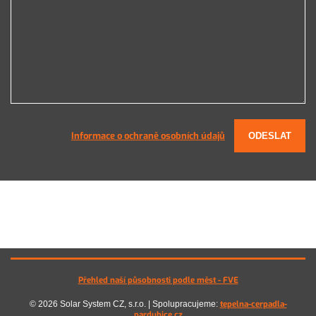
Informace o ochraně osobních údajů
ODESLAT
Přehled naší působnosti podle měst - FVE
tepelna-cerpadla-
© 2026 Solar System CZ, s.r.o. | Spolupracujeme:
pardubice.cz