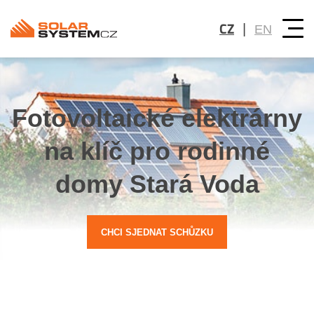
CZ
|
EN
Fotovoltaické elektrárny
na klíč pro rodinné
domy Stará Voda
CHCI SJEDNAT SCHŮZKU