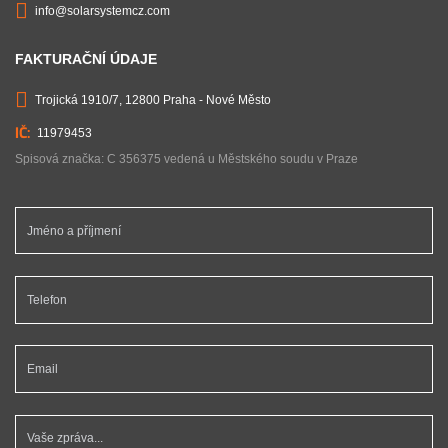
info@solarsystemcz.com
FAKTURAČNÍ ÚDAJE
Trojická 1910/7, 12800 Praha - Nové Město
11979453
Spisová značka: C 356375 vedená u Městského soudu v Praze
Jméno a příjmení *
Telefon *
Email *
Vaše zpráva...