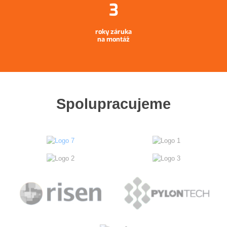
roky záruka
na montáž
Spolupracujeme