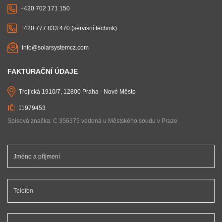
+420 702 171 150
+420 777 833 470 (servisní technik)
info@solarsystemcz.com
FAKTURAČNÍ ÚDAJE
Trojická 1910/7, 12800 Praha - Nové Město
11979453
Spisová značka: C 356375 vedená u Městského soudu v Praze
Jméno a příjmení *
Telefon *
Email *