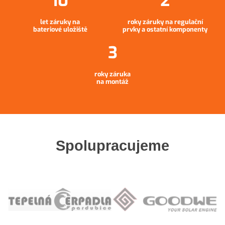
let záruky na
roky záruky na regulační
bateriové uložiště
prvky a ostatní komponenty
roky záruka
na montáž
Spolupracujeme