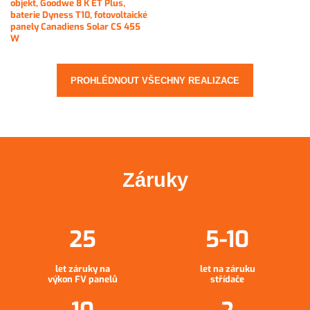
objekt, Goodwe 8 K ET Plus,
baterie Dyness T10, fotovoltaické
panely Canadiens Solar CS 455
W
PROHLÉDNOUT VŠECHNY REALIZACE
Záruky
let záruky na
let na záruku
výkon FV panelů
střídače