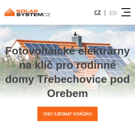
CZ
|
EN
Fotovoltaické elektrárny
na klíč pro rodinné
domy Třebechovice pod
Orebem
CHCI SJEDNAT SCHŮZKU