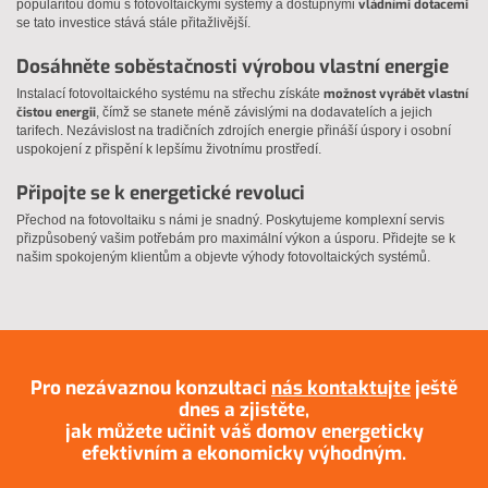
vládními dotacemi
popularitou domů s fotovoltaickými systémy a dostupnými
se tato investice stává stále přitažlivější.
Dosáhněte soběstačnosti výrobou vlastní energie
možnost vyrábět vlastní
Instalací fotovoltaického systému na střechu získáte
čistou energii
, čímž se stanete méně závislými na dodavatelích a jejich
tarifech. Nezávislost na tradičních zdrojích energie přináší úspory i osobní
uspokojení z přispění k lepšímu životnímu prostředí.
Připojte se k energetické revoluci
Přechod na fotovoltaiku s námi je snadný. Poskytujeme komplexní servis
přizpůsobený vašim potřebám pro maximální výkon a úsporu. Přidejte se k
našim spokojeným klientům a objevte výhody fotovoltaických systémů.
Pro nezávaznou konzultaci
nás kontaktujte
ještě
dnes a zjistěte,
jak můžete učinit váš domov energeticky
efektivním a ekonomicky výhodným.