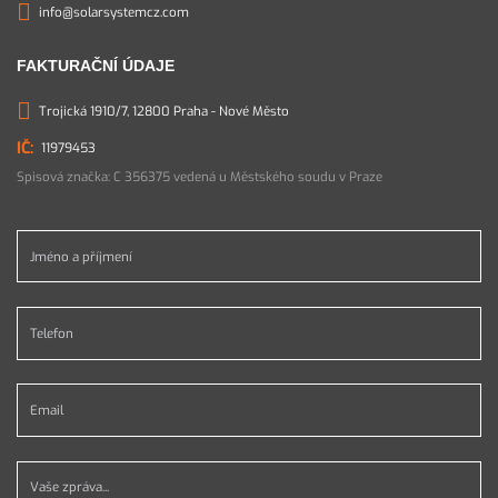
info@solarsystemcz.com
FAKTURAČNÍ ÚDAJE
Trojická 1910/7, 12800 Praha - Nové Město
11979453
Spisová značka: C 356375 vedená u Městského soudu v Praze
Jméno a příjmení *
Telefon *
Email *
Vaše zpráva...