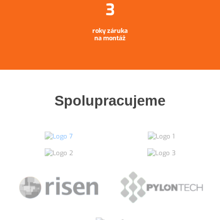
roky záruka
na montáž
Spolupracujeme