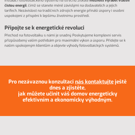
Instalací fotovoltaického systému na střechu získáte
možnost vyrábět vlastní
čistou energii
, čímž se stanete méně závislými na dodavatelích a jejich
tarifech. Nezávislost na tradičních zdrojích energie přináší úspory i osobní
uspokojení z přispění k lepšímu životnímu prostředí.
Připojte se k energetické revoluci
Přechod na fotovoltaiku s námi je snadný. Poskytujeme komplexní servis
přizpůsobený vašim potřebám pro maximální výkon a úsporu. Přidejte se k
našim spokojeným klientům a objevte výhody fotovoltaických systémů.
Pro nezávaznou konzultaci
nás kontaktujte
ještě
dnes a zjistěte,
jak můžete učinit váš domov energeticky
efektivním a ekonomicky výhodným.