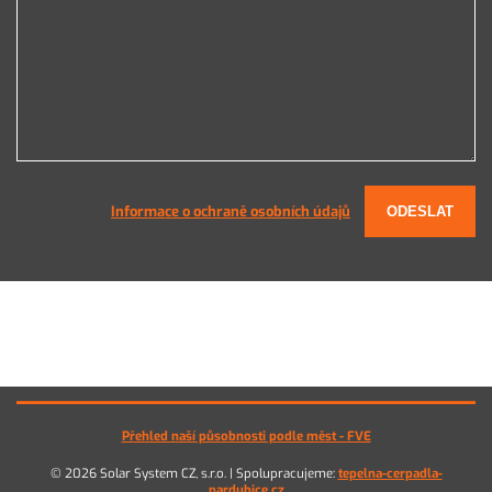
Informace o ochraně osobních údajů
ODESLAT
Přehled naší působnosti podle měst - FVE
© 2026 Solar System CZ, s.r.o. | Spolupracujeme:
tepelna-cerpadla-
pardubice.cz