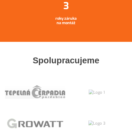
roky záruka
na montáž
Spolupracujeme