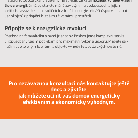
Instalací fotovoltaického systému na střechu získáte
možnost vyrábět vlastní
čistou energii
, čímž se stanete méně závislými na dodavatelích a jejich
tarifech. Nezávislost na tradičních zdrojích energie přináší úspory i osobní
uspokojení z přispění k lepšímu životnímu prostředí.
Připojte se k energetické revoluci
Přechod na fotovoltaiku s námi je snadný. Poskytujeme komplexní servis
přizpůsobený vašim potřebám pro maximální výkon a úsporu. Přidejte se k
našim spokojeným klientům a objevte výhody fotovoltaických systémů.
Pro nezávaznou konzultaci
nás kontaktujte
ještě
dnes a zjistěte,
jak můžete učinit váš domov energeticky
efektivním a ekonomicky výhodným.