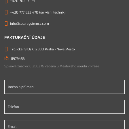
+420 702 171 150
+420 777 833 470 (servisní technik)
info@solarsystemcz.com
FAKTURAČNÍ ÚDAJE
Trojická 1910/7, 12800 Praha - Nové Město
11979453
Spisová značka: C 356375 vedená u Městského soudu v Praze
Jméno a příjmení *
Telefon *
Email *